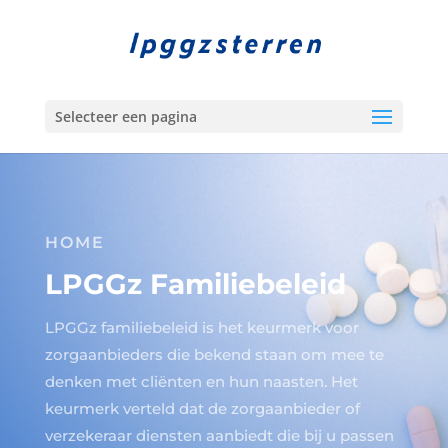
Selecteer een pagina
HOME
LPGGz Familiebeleid
LPGGz familiebeleid is het keurmerk voor
zorgaanbieders die bekend staan om mee te
denken met cliënten en hun naasten. Het
keurmerk verteld dat de zorgaanbieder of
verzekeraar diensten aanbiedt die bij u passen